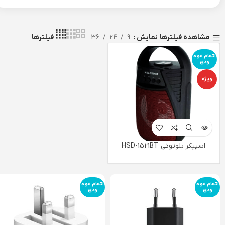
نمایش
9
24
36
مشاهده فیلترها
فیلترها
اتمام موج
ودی
ویژه
اسپیکر بلوتوثی HSD-1521BT
اتمام موج
اتمام موج
ودی
ودی