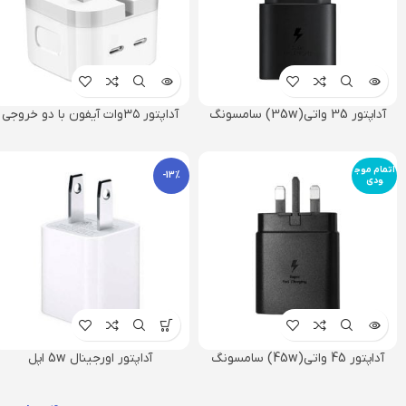
آداپتور 35 واتی(35w) سامسونگ
آداپتور ۳۵وات آیفون با دو خروجی
پارت نامبر ویتنام
تایپ سی
اتمام موج
-13%
ودی
آداپتور 45 واتی(45w) سامسونگ
آداپتور اورجینال 5w اپل
پارت نامبر ویتنام