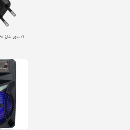
20گرنداسکای