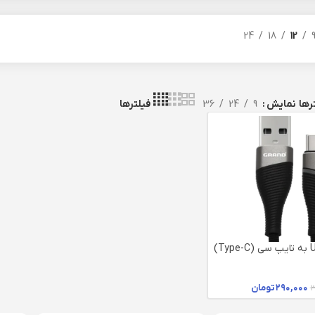
24
18
12
نمایش
9
24
36
رها
فیلترها
کابل تبدیل USB به تایپ سی (Type-C)
۲۹۰,۰۰۰
تومان
۳