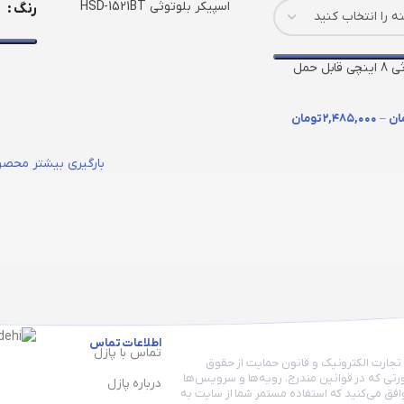
اسپیکر بلوتوثی HSD-1521BT
رنگ
اسپیکر بلوتوثی 8 اینچی قابل حمل
 مدل GS13
ان
–
۲,۴۸۵,۰۰۰
تومان
بارگیری بیشتر محصو
اطلاعات تماس
تماس با پازل
 تجارت الکترونیک و قانون حمایت از حقوق
رتی که در قوانین مندرج، رویه‏‌ها و سرویس‏‌ها
درباره پازل
فق می‏‌کنید که استفاده مستمر شما از سایت به