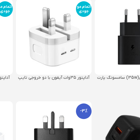
اتمام مو
اتمام م
جودی
جودی
آداپتور 35 واتی(35w) سامسونگ پارت
آداپتور ۳۵وات آیفون با دو خروجی تایپ
مبر ویتنام
سی
-3%