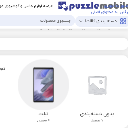
عبور به ناوبری
عرضه لوازم جانبی و گوشیهای موب
رفتن به محتوای اصلی
دسته بندی کالاها
خانه
محصولات برچسب خورده “کابل موبایل تایپ سی”
تجه
بدون دسته‌بندی
تبلت
7 محصول
4 محصول