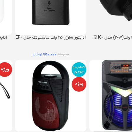
آداپتور شارژ 20 وات(20w) مدل GHC-
آداپتور شارژر 25 وات سامسونگ مدل EP-
TA800 25W اصل ویتنام
۹۵۰,۰۰۰
تومان
۹۸۰,۰۰۰
اتمام مو
ویژه
جودی
ویژه