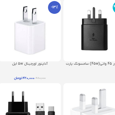
و
-13%
آداپتور 45 واتی(45w) سامسونگ پارت
آداپتور اورجینال 5w اپل
نامبر ویتنام
۴۲۰,۰۰۰
تومان
۴۸۰,۰۰۰