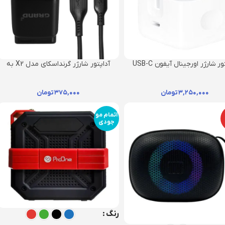
آداپتور شارژر اورجینال آیفون USB-C
آداپتور شارژر گرنداسکای مدل X2 به
(20W)
همراه کابل تایپ سی
۳,۲۵۰,۰۰۰
تومان
۳۷۵,۰۰۰
تومان
اتمام مو
جودی
رنگ