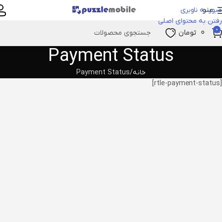
منو
عبور به ناوبری
رفتن به محتوای اصلی
0
۰
تومان
Payment Status
خانه
Payment Status
[rtle-payment-status]