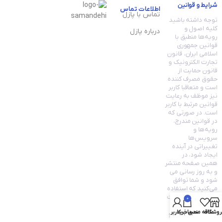
شرایط و قوانین
اطلاعات تماس
تماس با پازل
توجه داشته باشید
کلیه اصول و
درباره پازل
رویه‏‌ها منطبق با
قوانین جمهوری
اسلامی ایران، قانون
تجارت الکترونیک و
قانون حمایت از
حقوق مصرف کننده
است و متعاقبا کاربر
نیز موظف به رعایت
قوانین مرتبط با کاربر
است. در صورتی که
در قوانین مندرج،
رویه‏‌ها و
سرویس‏‌ها
تغییراتی در آینده
ایجاد شود، در
همین صفحه منتشر
و به روز رسانی می
شود و شما توافق
می‏‌کنید که استفاده
مستمر شما از سایت
0
به معنی قانون
روشگاه
علاقه مندی
سبد خرید
حساب کاربری من
تجارت الکترونیک و