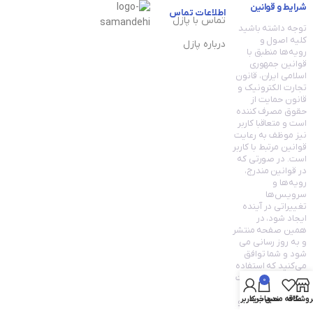
شرایط و قوانین
اطلاعات تماس
تماس با پازل
توجه داشته باشید
کلیه اصول و
درباره پازل
رویه‏‌ها منطبق با
قوانین جمهوری
اسلامی ایران، قانون
تجارت الکترونیک و
قانون حمایت از
حقوق مصرف کننده
است و متعاقبا کاربر
نیز موظف به رعایت
قوانین مرتبط با کاربر
است. در صورتی که
در قوانین مندرج،
رویه‏‌ها و
سرویس‏‌ها
تغییراتی در آینده
ایجاد شود، در
همین صفحه منتشر
و به روز رسانی می
شود و شما توافق
می‏‌کنید که استفاده
مستمر شما از سایت
0
به معنی قانون
روشگاه
علاقه مندی
سبد خرید
حساب کاربری من
تجارت الکترونیک و