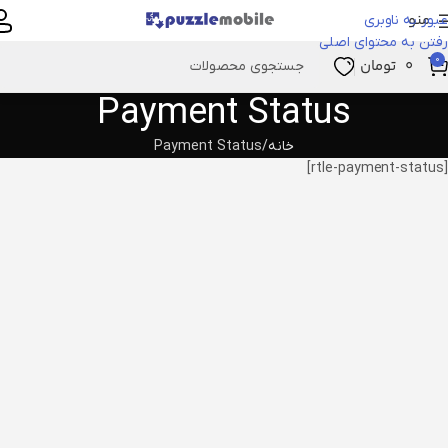
منو
عبور به ناوبری
رفتن به محتوای اصلی
0
۰
تومان
Payment Status
خانه
Payment Status
[rtle-payment-status]