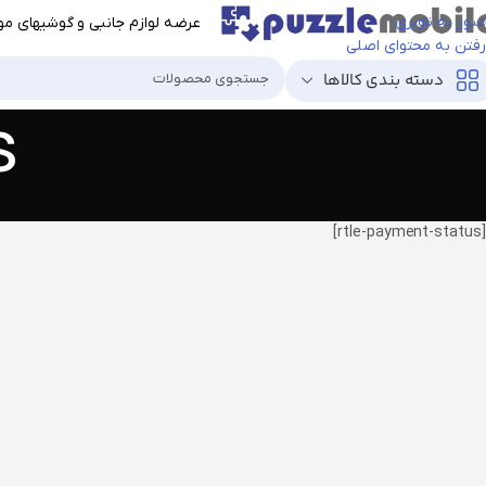
عبور به ناوبری
عرضه لوازم جانبی و گوشیهای موب
رفتن به محتوای اصلی
دسته بندی کالاها
s
[rtle-payment-status]