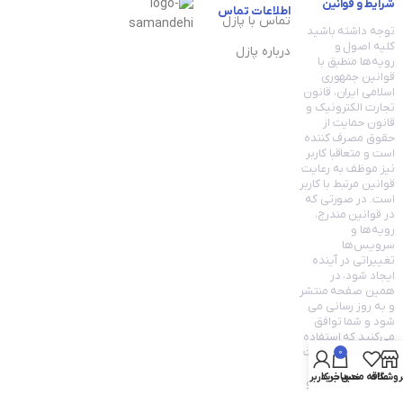
شرایط و قوانین
اطلاعات تماس
تماس با پازل
توجه داشته باشید
کلیه اصول و
درباره پازل
رویه‏‌ها منطبق با
قوانین جمهوری
اسلامی ایران، قانون
تجارت الکترونیک و
قانون حمایت از
حقوق مصرف کننده
است و متعاقبا کاربر
نیز موظف به رعایت
قوانین مرتبط با کاربر
است. در صورتی که
در قوانین مندرج،
رویه‏‌ها و
سرویس‏‌ها
تغییراتی در آینده
ایجاد شود، در
همین صفحه منتشر
و به روز رسانی می
شود و شما توافق
می‏‌کنید که استفاده
مستمر شما از سایت
0
به معنی قانون
روشگاه
علاقه مندی
سبد خرید
حساب کاربری من
تجارت الکترونیک و
قانون حمایت از