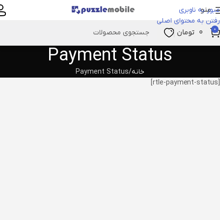
منو
عبور به ناوبری
رفتن به محتوای اصلی
0
۰
تومان
Payment Status
خانه
Payment Status
[rtle-payment-status]