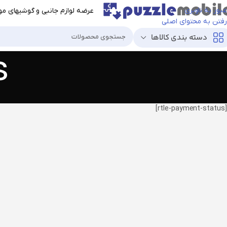
عبور به ناوبری
عرضه لوازم جانبی و گوشیهای موب
رفتن به محتوای اصلی
دسته بندی کالاها
s
[rtle-payment-status]