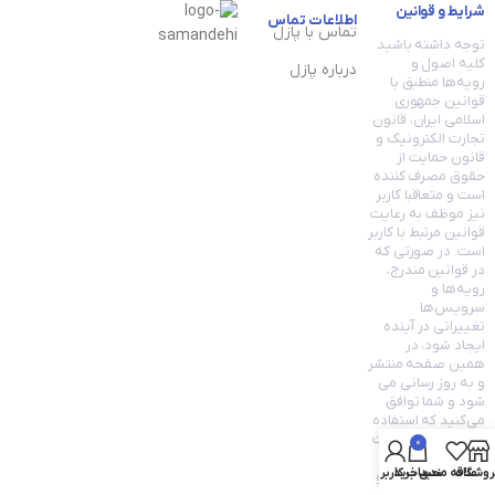
شرایط و قوانین
اطلاعات تماس
تماس با پازل
توجه داشته باشید
کلیه اصول و
درباره پازل
رویه‏‌ها منطبق با
قوانین جمهوری
اسلامی ایران، قانون
تجارت الکترونیک و
قانون حمایت از
حقوق مصرف کننده
است و متعاقبا کاربر
نیز موظف به رعایت
قوانین مرتبط با کاربر
است. در صورتی که
در قوانین مندرج،
رویه‏‌ها و
سرویس‏‌ها
تغییراتی در آینده
ایجاد شود، در
همین صفحه منتشر
و به روز رسانی می
شود و شما توافق
می‏‌کنید که استفاده
مستمر شما از سایت
0
به معنی قانون
روشگاه
علاقه مندی
سبد خرید
حساب کاربری من
تجارت الکترونیک و