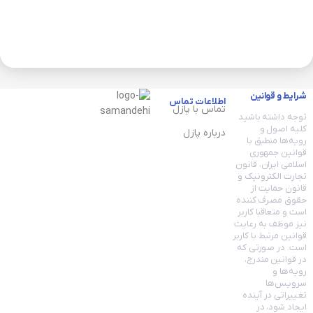
مدل GR-14 ظرفیت 10000 mAh
شرایط و قوانین
اطلاعات تماس
تماس با پازل
توجه داشته باشید
کلیه اصول و
درباره پازل
رویه‏‌ها منطبق با
قوانین جمهوری
اسلامی ایران، قانون
تجارت الکترونیک و
قانون حمایت از
حقوق مصرف کننده
است و متعاقبا کاربر
نیز موظف به رعایت
قوانین مرتبط با کاربر
است. در صورتی که
در قوانین مندرج،
رویه‏‌ها و
سرویس‏‌ها
تغییراتی در آینده
ایجاد شود، در