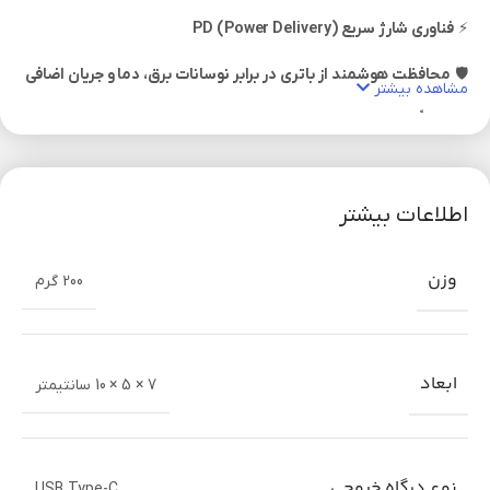
⚡
فناوری شارژ سریع PD (Power Delivery)
🛡️
محافظت هوشمند از باتری در برابر نوسانات برق، دما و جریان اضافی
مشاهده بیشتر
💯
کاملاً اورجینال و دارای چیپست اصلی اپل
🔄
سازگار با کابل‌های USB‑C به Lightning و کابل‌های تایپ سی
استاندارد
اطلاعات بیشتر
📱
پشتیبانی از شارژ سریع آیفون، آیپد، ایرپاد و حتی مک‌بوک ایر
وزن
200 گرم
🏆
کیفیت ساخت بالا و طول عمر طولانی
📋
مشخصات فنی آداپتور اورجینال اپل 20W
ابعاد
7 × 5 × 10 سانتیمتر
مشخصات
توضیحات
برند
Apple
نوع درگاه خروجی
USB Type-C