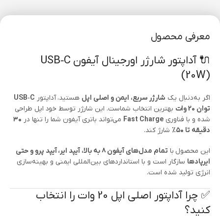
معرفی محصول
🔌 آداپتور شارژر اورجینال آیفون USB‑C
(20W)
اگر به‌دنبال یک
شارژر سریع، ایمن و اصلی اپل
هستید، آداپتور
USB‑C
توان 20 وات
بهترین انتخاب شماست. این شارژر توسط خود اپل طراحی
شده و با فناوری
Fast Charge
می‌تواند باتری آیفون شما را تنها در
۳۰
دقیقه تا ۵۰٪
شارژ کند.
این محصول با
تمام مدل‌های آیفون ۸ به بالا، آیپد ایر، آیپد پرو و حتی
ایرپادها
سازگار است و با استانداردهای بین‌المللی ایمنی و بهینه‌سازی
انرژی تولید شده است.
✅ چرا آداپتور اصلی اپل 20 وات را انتخاب
کنید؟