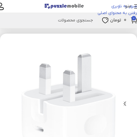
منو
عبور به ناوبری
رفتن به محتوای اصلی
0
۰
تومان
خانه
ملزومات شارژ
شارژر
شارژر - موبایل