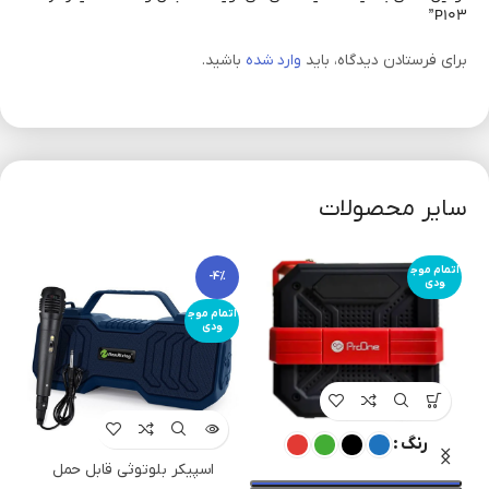
P103”
برای فرستادن دیدگاه، باید
وارد شده
باشید.
سایر محصولات
اتمام موج
%
-4%
ودی
اتمام موج
ودی
رنگ
اسپیکر بلوتوثی قابل حمل