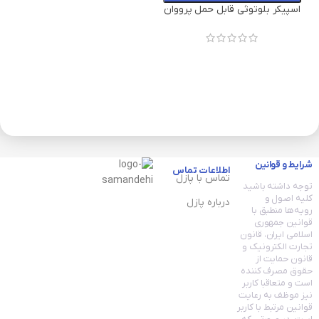
نیوریکسینگ مدل NR4500
اسپیکر بلوتوثی قابل حمل پرووان
مدل PSB4310
شرایط و قوانین
اطلاعات تماس
تماس با پازل
توجه داشته باشید
کلیه اصول و
درباره پازل
رویه‏‌ها منطبق با
قوانین جمهوری
اسلامی ایران، قانون
تجارت الکترونیک و
قانون حمایت از
حقوق مصرف کننده
است و متعاقبا کاربر
نیز موظف به رعایت
قوانین مرتبط با کاربر